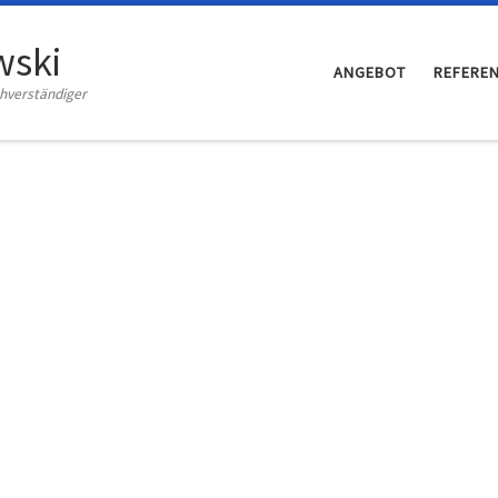
wski
ANGEBOT
REFERE
chverständiger